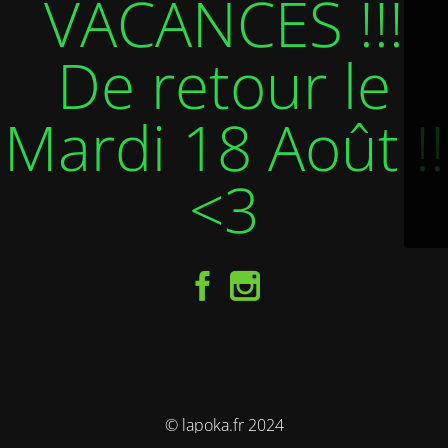
VACANCES !!!
De retour le
Mardi 18 Août !!
<3
© lapoka.fr 2024