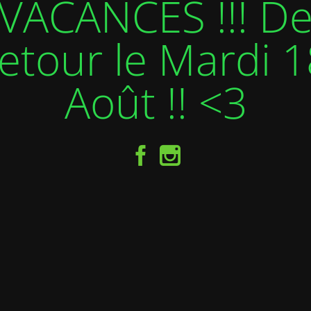
VACANCES !!! D
etour le Mardi 1
Août !! <3