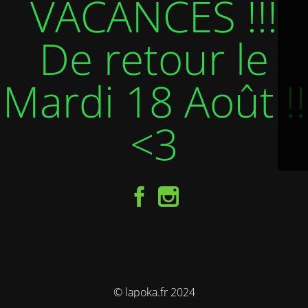
VACANCES !!!
De retour le
Mardi 18 Août !!
<3
© lapoka.fr 2024