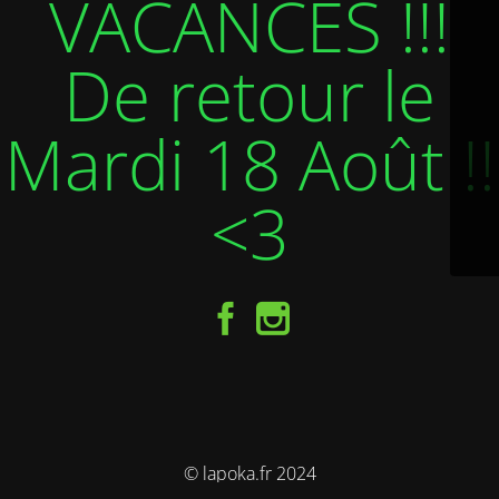
VACANCES !!!
De retour le
Mardi 18 Août !!
<3
© lapoka.fr 2024