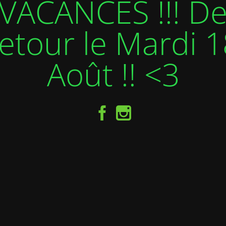
VACANCES !!! D
etour le Mardi 1
Août !! <3