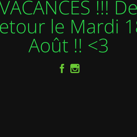
VACANCES !!! D
etour le Mardi 1
Août !! <3