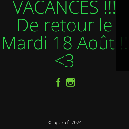
VACANCES !!!
De retour le
Mardi 18 Août !!
<3
© lapoka.fr 2024