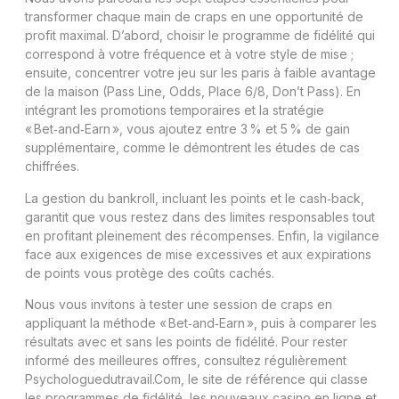
transformer chaque main de craps en une opportunité de
profit maximal. D’abord, choisir le programme de fidélité qui
correspond à votre fréquence et à votre style de mise ;
ensuite, concentrer votre jeu sur les paris à faible avantage
de la maison (Pass Line, Odds, Place 6/8, Don’t Pass). En
intégrant les promotions temporaires et la stratégie
« Bet‑and‑Earn », vous ajoutez entre 3 % et 5 % de gain
supplémentaire, comme le démontrent les études de cas
chiffrées.
La gestion du bankroll, incluant les points et le cash‑back,
garantit que vous restez dans des limites responsables tout
en profitant pleinement des récompenses. Enfin, la vigilance
face aux exigences de mise excessives et aux expirations
de points vous protège des coûts cachés.
Nous vous invitons à tester une session de craps en
appliquant la méthode « Bet‑and‑Earn », puis à comparer les
résultats avec et sans les points de fidélité. Pour rester
informé des meilleures offres, consultez régulièrement
Psychologuedutravail.Com, le site de référence qui classe
les programmes de fidélité, les nouveaux casino en ligne et