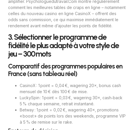
amplifier. Psychologuedutravail.Com montre régulièrement
comment les meilleures tables de craps en ligne – notamment
celles du nouveau casino en ligne CasinoX – offrent des
odds sans commission, ce qui maximise immédiatement le
rendement avant même d’ajouter les points de fidélité.
3. Sélectionner le programme de
fidélité le plus adapté à votre style de
jeu – 300 mots
Comparatif des programmes populaires en
France (sans tableau réel)
CasinoX : 1 point = 0,04 €, wagering 20×, bonus cash
mensuel de 10 € dès 100 € de mise.
LuckySpin : 1 point = 0,03 €, wagering 30×, cash‑back
5 % chaque semaine, retrait instantané.
Betway : 1 point = 0,02 €, wagering 40×, promotions
« boost » de points lors des weekends, programme VIP
à 5 % de remise sur le rake.