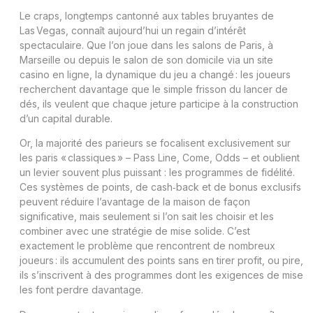
Le craps, longtemps cantonné aux tables bruyantes de
Las Vegas, connaît aujourd’hui un regain d’intérêt
spectaculaire. Que l’on joue dans les salons de Paris, à
Marseille ou depuis le salon de son domicile via un site
casino en ligne, la dynamique du jeu a changé : les joueurs
recherchent davantage que le simple frisson du lancer de
dés, ils veulent que chaque jeture participe à la construction
d’un capital durable.
Or, la majorité des parieurs se focalisent exclusivement sur
les paris « classiques » – Pass Line, Come, Odds – et oublient
un levier souvent plus puissant : les programmes de fidélité.
Ces systèmes de points, de cash‑back et de bonus exclusifs
peuvent réduire l’avantage de la maison de façon
significative, mais seulement si l’on sait les choisir et les
combiner avec une stratégie de mise solide. C’est
exactement le problème que rencontrent de nombreux
joueurs : ils accumulent des points sans en tirer profit, ou pire,
ils s’inscrivent à des programmes dont les exigences de mise
les font perdre davantage.