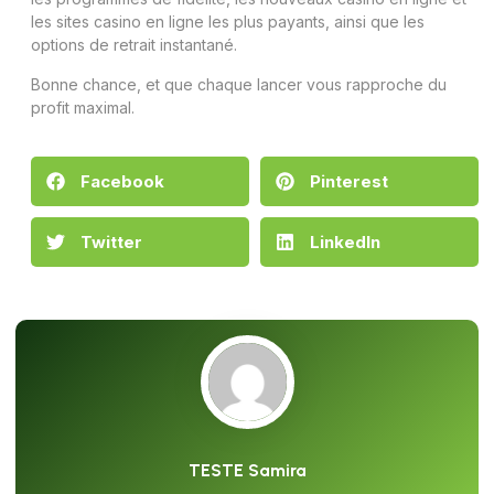
les sites casino en ligne les plus payants, ainsi que les
options de retrait instantané.
Bonne chance, et que chaque lancer vous rapproche du
profit maximal.
Facebook
Pinterest
Twitter
LinkedIn
TESTE Samira