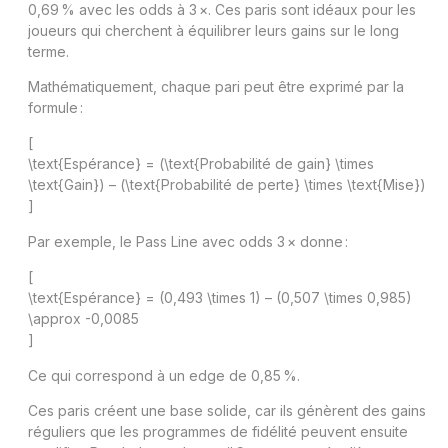
0,69 % avec les odds à 3 ×. Ces paris sont idéaux pour les
joueurs qui cherchent à équilibrer leurs gains sur le long
terme.
Mathématiquement, chaque pari peut être exprimé par la
formule :
[
\text{Espérance} = (\text{Probabilité de gain} \times
\text{Gain}) – (\text{Probabilité de perte} \times \text{Mise})
]
Par exemple, le Pass Line avec odds 3 × donne :
[
\text{Espérance} = (0,493 \times 1) – (0,507 \times 0,985)
\approx -0,0085
]
Ce qui correspond à un edge de 0,85 %.
Ces paris créent une base solide, car ils génèrent des gains
réguliers que les programmes de fidélité peuvent ensuite