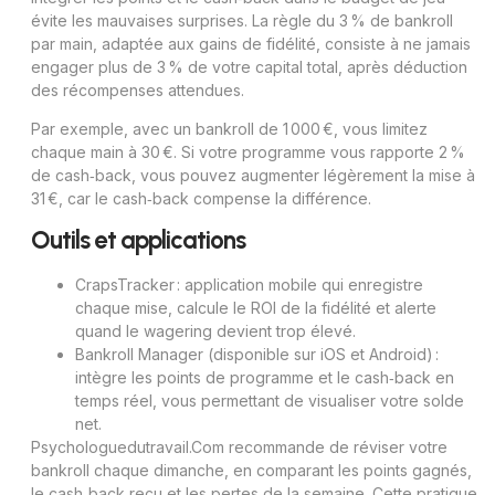
évite les mauvaises surprises. La règle du 3 % de bankroll
par main, adaptée aux gains de fidélité, consiste à ne jamais
engager plus de 3 % de votre capital total, après déduction
des récompenses attendues.
Par exemple, avec un bankroll de 1 000 €, vous limitez
chaque main à 30 €. Si votre programme vous rapporte 2 %
de cash‑back, vous pouvez augmenter légèrement la mise à
31 €, car le cash‑back compense la différence.
Outils et applications
CrapsTracker : application mobile qui enregistre
chaque mise, calcule le ROI de la fidélité et alerte
quand le wagering devient trop élevé.
Bankroll Manager (disponible sur iOS et Android) :
intègre les points de programme et le cash‑back en
temps réel, vous permettant de visualiser votre solde
net.
Psychologuedutravail.Com recommande de réviser votre
bankroll chaque dimanche, en comparant les points gagnés,
le cash‑back reçu et les pertes de la semaine. Cette pratique