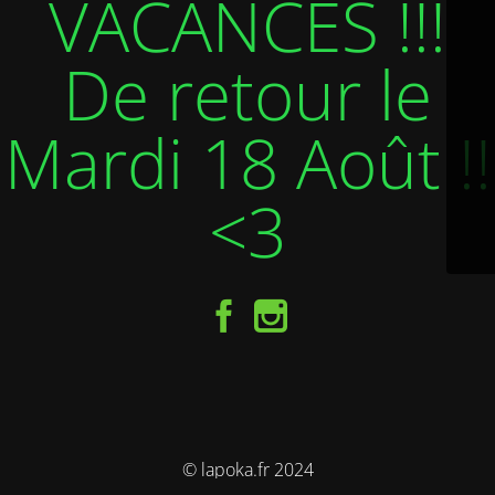
VACANCES !!!
De retour le
Mardi 18 Août !!
<3
© lapoka.fr 2024