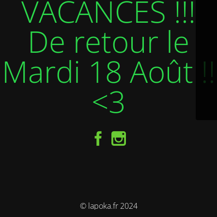
VACANCES !!!
De retour le
Mardi 18 Août !!
<3
© lapoka.fr 2024