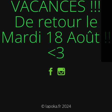
VACANCES !!!
De retour le
Mardi 18 Août !!
<3
© lapoka.fr 2024