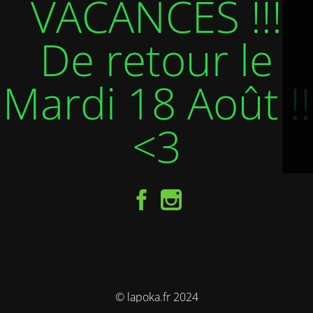
VACANCES !!!
De retour le
Mardi 18 Août !!
<3
© lapoka.fr 2024