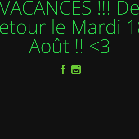
VACANCES !!! D
etour le Mardi 1
Août !! <3