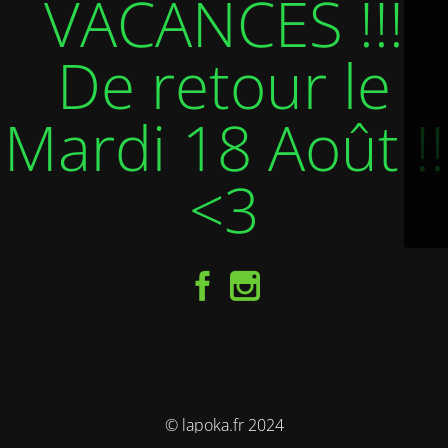
VACANCES !!!
De retour le
Mardi 18 Août !!
<3
© lapoka.fr 2024