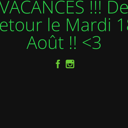
VACANCES !!! D
etour le Mardi 1
Août !! <3