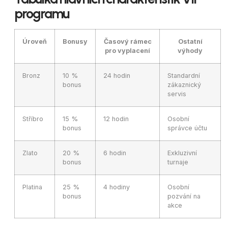
programu
Úroveň
Bonusy
Časový rámec
Ostatní
pro vyplacení
výhody
Bronz
10 %
24 hodin
Standardní
bonus
zákaznický
servis
Stříbro
15 %
12 hodin
Osobní
bonus
správce účtu
Zlato
20 %
6 hodin
Exkluzivní
bonus
turnaje
Platina
25 %
4 hodiny
Osobní
bonus
pozvání na
akce