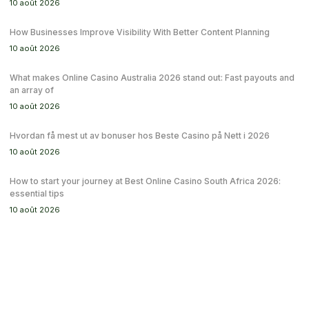
10 août 2026
How Businesses Improve Visibility With Better Content Planning
10 août 2026
What makes Online Casino Australia 2026 stand out: Fast payouts and
an array of
10 août 2026
Hvordan få mest ut av bonuser hos Beste Casino på Nett i 2026
10 août 2026
How to start your journey at Best Online Casino South Africa 2026:
essential tips
10 août 2026
Discount up to 30% for first purchase