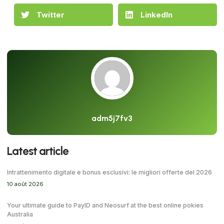
Twitter
LinkedIn
adm5j7fv3
Latest article
Intrattenimento digitale e bonus esclusivi: le migliori offerte del 2026
10 août 2026
Your ultimate guide to PayID and Neosurf at the best online pokies
Australia