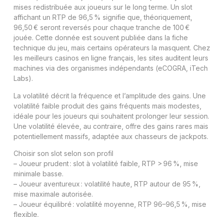
mises redistribuée aux joueurs sur le long terme. Un slot
affichant un RTP de 96,5 % signifie que, théoriquement,
96,50 € seront reversés pour chaque tranche de 100 €
jouée. Cette donnée est souvent publiée dans la fiche
technique du jeu, mais certains opérateurs la masquent. Chez
les meilleurs casinos en ligne français, les sites auditent leurs
machines via des organismes indépendants (eCOGRA, iTech
Labs).
La volatilité décrit la fréquence et l’amplitude des gains. Une
volatilité faible produit des gains fréquents mais modestes,
idéale pour les joueurs qui souhaitent prolonger leur session.
Une volatilité élevée, au contraire, offre des gains rares mais
potentiellement massifs, adaptée aux chasseurs de jackpots.
Choisir son slot selon son profil
– Joueur prudent : slot à volatilité faible, RTP > 96 %, mise
minimale basse.
– Joueur aventureux : volatilité haute, RTP autour de 95 %,
mise maximale autorisée.
– Joueur équilibré : volatilité moyenne, RTP 96–96,5 %, mise
flexible.