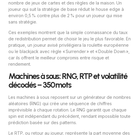
nombre de jeux de cartes et des règles de la maison. Un
joueur qui suit la stratégie de base réduit le house edge à
environ 0,5 % contre plus de 2 % pour un joueur qui mise
sans stratégie.
Ces exemples montrent que la simple connaissance du taux
de redistribution permet de choisir le jeu le plus favorable. En
pratique, un joueur avisé privilégiera la roulette européenne
ou le blackjack avec règle « Surrender » et « Double Down »,
car ils offrent le meilleur compromis entre risque et
rendement.
Machines à sous : RNG, RTP et volatilité
décodés – 350 mots
Les machines à sous reposent sur un générateur de nombres
aléatoires (RNG) qui crée une séquence de chiffres
imprévisible à chaque rotation. Le RNG garantit que chaque
spin est indépendant du précédent, rendant impossible toute
prédiction basée sur des patterns.
Le RTP, ou retour au joueur, représente la part moyenne des