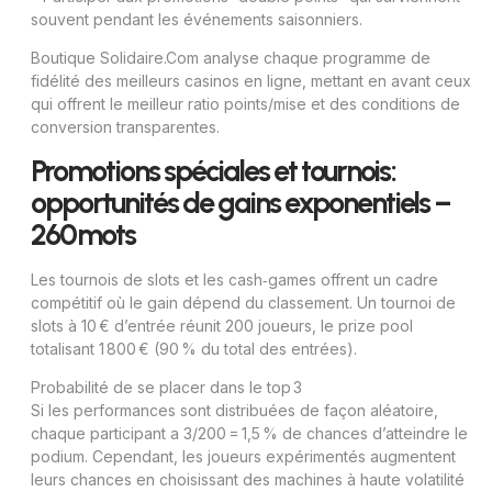
souvent pendant les événements saisonniers.
Boutique Solidaire.Com analyse chaque programme de
fidélité des meilleurs casinos en ligne, mettant en avant ceux
qui offrent le meilleur ratio points/mise et des conditions de
conversion transparentes.
Promotions spéciales et tournois :
opportunités de gains exponentiels –
260 mots
Les tournois de slots et les cash‑games offrent un cadre
compétitif où le gain dépend du classement. Un tournoi de
slots à 10 € d’entrée réunit 200 joueurs, le prize pool
totalisant 1 800 € (90 % du total des entrées).
Probabilité de se placer dans le top 3
Si les performances sont distribuées de façon aléatoire,
chaque participant a 3/200 = 1,5 % de chances d’atteindre le
podium. Cependant, les joueurs expérimentés augmentent
leurs chances en choisissant des machines à haute volatilité