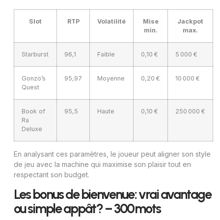
Slot
RTP
Volatilité
Mise
Jackpot
min.
max.
Starburst
96,1
Faible
0,10 €
5 000 €
Gonzo’s
95,97
Moyenne
0,20 €
10 000 €
Quest
Book of
95,5
Haute
0,10 €
250 000 €
Ra
Deluxe
En analysant ces paramètres, le joueur peut aligner son style
de jeu avec la machine qui maximise son plaisir tout en
respectant son budget.
Les bonus de bienvenue : vrai avantage
ou simple appât ? – 300 mots