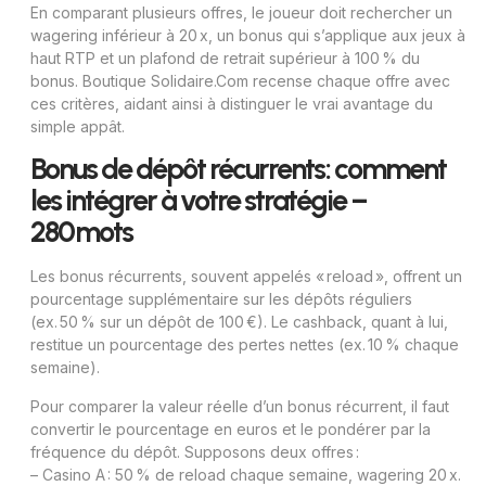
En comparant plusieurs offres, le joueur doit rechercher un
wagering inférieur à 20 x, un bonus qui s’applique aux jeux à
haut RTP et un plafond de retrait supérieur à 100 % du
bonus. Boutique Solidaire.Com recense chaque offre avec
ces critères, aidant ainsi à distinguer le vrai avantage du
simple appât.
Bonus de dépôt récurrents : comment
les intégrer à votre stratégie –
280 mots
Les bonus récurrents, souvent appelés « reload », offrent un
pourcentage supplémentaire sur les dépôts réguliers
(ex. 50 % sur un dépôt de 100 €). Le cashback, quant à lui,
restitue un pourcentage des pertes nettes (ex. 10 % chaque
semaine).
Pour comparer la valeur réelle d’un bonus récurrent, il faut
convertir le pourcentage en euros et le pondérer par la
fréquence du dépôt. Supposons deux offres :
– Casino A : 50 % de reload chaque semaine, wagering 20 x.