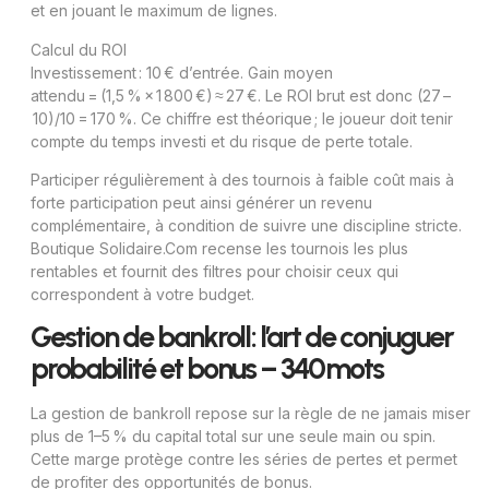
et en jouant le maximum de lignes.
Calcul du ROI
Investissement : 10 € d’entrée. Gain moyen
attendu = (1,5 % × 1 800 €) ≈ 27 €. Le ROI brut est donc (27 –
10)/10 = 170 %. Ce chiffre est théorique ; le joueur doit tenir
compte du temps investi et du risque de perte totale.
Participer régulièrement à des tournois à faible coût mais à
forte participation peut ainsi générer un revenu
complémentaire, à condition de suivre une discipline stricte.
Boutique Solidaire.Com recense les tournois les plus
rentables et fournit des filtres pour choisir ceux qui
correspondent à votre budget.
Gestion de bankroll : l’art de conjuguer
probabilité et bonus – 340 mots
La gestion de bankroll repose sur la règle de ne jamais miser
plus de 1–5 % du capital total sur une seule main ou spin.
Cette marge protège contre les séries de pertes et permet
de profiter des opportunités de bonus.