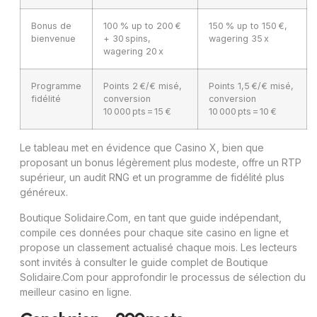
Bonus de
100 % up to 200 €
150 % up to 150 €,
bienvenue
+ 30 spins,
wagering 35 x
wagering 20 x
Programme
Points 2 €/€ misé,
Points 1,5 €/€ misé,
fidélité
conversion
conversion
10 000 pts = 15 €
10 000 pts = 10 €
Le tableau met en évidence que Casino X, bien que
proposant un bonus légèrement plus modeste, offre un RTP
supérieur, un audit RNG et un programme de fidélité plus
généreux.
Boutique Solidaire.Com, en tant que guide indépendant,
compile ces données pour chaque site casino en ligne et
propose un classement actualisé chaque mois. Les lecteurs
sont invités à consulter le guide complet de Boutique
Solidaire.Com pour approfondir le processus de sélection du
meilleur casino en ligne.