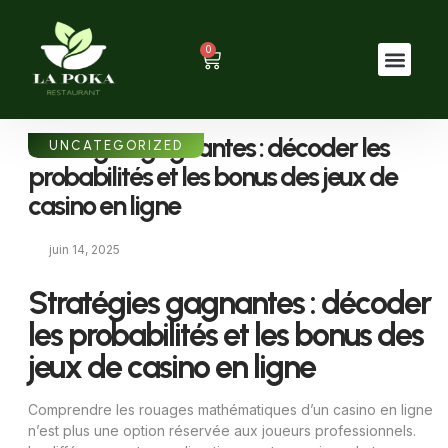
0
Stratégies gagnantes : décoder les
UNCATEGORIZED
probabilités et les bonus des jeux de
casino en ligne
juin 14, 2025
Stratégies gagnantes : décoder
les probabilités et les bonus des
jeux de casino en ligne
Comprendre les rouages mathématiques d’un casino en ligne
n’est plus une option réservée aux joueurs professionnels.