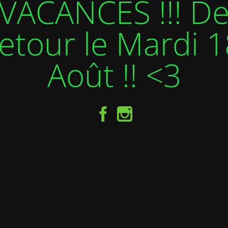
VACANCES !!! D
etour le Mardi 1
Août !! <3