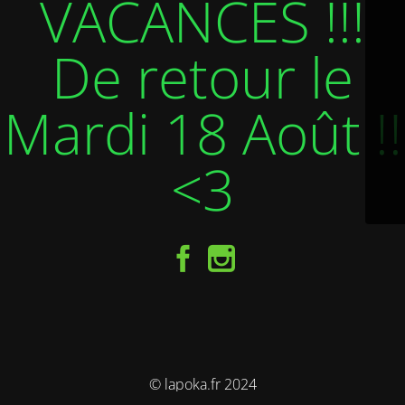
VACANCES !!!
De retour le
Mardi 18 Août !!
<3
© lapoka.fr 2024