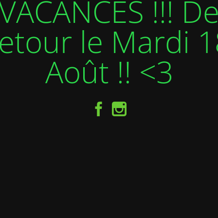
VACANCES !!! D
etour le Mardi 1
Août !! <3