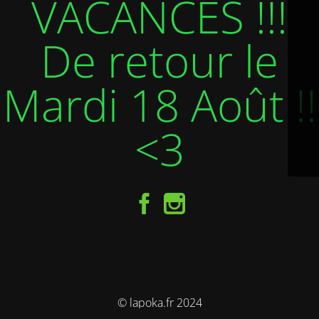
VACANCES !!!
De retour le
Mardi 18 Août !!
<3
© lapoka.fr 2024