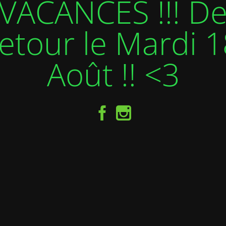
VACANCES !!! D
etour le Mardi 1
Août !! <3