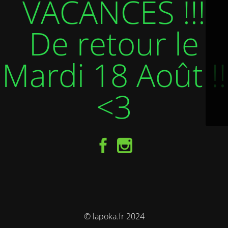
VACANCES !!!
De retour le
Mardi 18 Août !!
<3
© lapoka.fr 2024