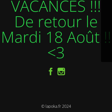
VACANCES !!!
De retour le
Mardi 18 Août !!
<3
© lapoka.fr 2024