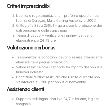
Criteri imprescindibili
Licenza e regolamentazione – preferire operatori con
licenza di Curaçao, Malta Gaming Authority o UKGC.
Crittografia SSL a 256 bit – garantisce la protezione dei
dati personali e delle transazioni.
Tempi di payout – verifica che i prelievi vengano
elaborati entro 24‑48 ore.
Valutazione dei bonus
Trasparenza: le condizioni devono essere chiaramente
elencate nella pagina promozioni.
Valore reale: calcola il rapporto tra importo del bonus e
turnover richiesto.
Condizioni di ritiro: assicurati che il limite di vincita non
sia inferiore a € 200 per bonus di benvenuto.
Assistenza clienti
Supporto multilingua: chat live 24/7 in italiano, inglese,
spagnolo.