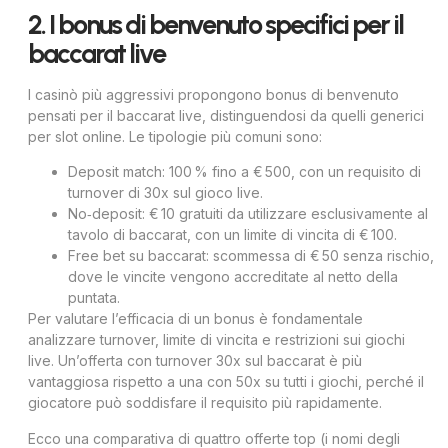
2. I bonus di benvenuto specifici per il
baccarat live
I casinò più aggressivi propongono bonus di benvenuto
pensati per il baccarat live, distinguendosi da quelli generici
per slot online. Le tipologie più comuni sono:
Deposit match: 100 % fino a € 500, con un requisito di
turnover di 30x sul gioco live.
No‑deposit: € 10 gratuiti da utilizzare esclusivamente al
tavolo di baccarat, con un limite di vincita di € 100.
Free bet su baccarat: scommessa di € 50 senza rischio,
dove le vincite vengono accreditate al netto della
puntata.
Per valutare l’efficacia di un bonus è fondamentale
analizzare turnover, limite di vincita e restrizioni sui giochi
live. Un’offerta con turnover 30x sul baccarat è più
vantaggiosa rispetto a una con 50x su tutti i giochi, perché il
giocatore può soddisfare il requisito più rapidamente.
Ecco una comparativa di quattro offerte top (i nomi degli