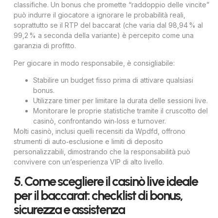
classifiche. Un bonus che promette “raddoppio delle vincite”
può indurre il giocatore a ignorare le probabilità reali,
soprattutto se il RTP del baccarat (che varia dal 98,94 % al
99,2 % a seconda della variante) è percepito come una
garanzia di profitto.
Per giocare in modo responsabile, è consigliabile:
Stabilire un budget fisso prima di attivare qualsiasi
bonus.
Utilizzare timer per limitare la durata delle sessioni live.
Monitorare le proprie statistiche tramite il cruscotto del
casinò, confrontando win‑loss e turnover.
Molti casinò, inclusi quelli recensiti da Wpdfd, offrono
strumenti di auto‑esclusione e limiti di deposito
personalizzabili, dimostrando che la responsabilità può
convivere con un’esperienza VIP di alto livello.
5. Come scegliere il casinò live ideale
per il baccarat: checklist di bonus,
sicurezza e assistenza