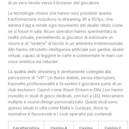
di un vero tavolo verso il browser del giocatore.
Le tecnologie chiave che hanno reso possibile questa
trasformazione includono lo streaming 4K a 60 fps, che
elimina il lag e rende ogni movimento del dealer nitido come
se si fosse in sala. Alcuni operatori hanno sperimentato la
realtà virtuale, permettendo ai giocatori di indossare un
visore e di “sedersi” al tavolo in un ambiente tridimensionale.
Altri hanno introdotto intelligenza artificiale per gestire dealer
virtuali, capaci di leggere le carte e commentare le mani con
voce sintetica ma naturale.
La qualità dello streaming è direttamente collegata alla
percezione di “VIP”. Un flusso stabile, senza interruzioni,
trasmette professionalità e fa sentire il giocatore parte di un
club esclusivo. Casinò come
Royal Stream
e
Elite Live
hanno
investito in studi di gioco dedicati, con luci a LED, telecamere
multiple e sound‑design personalizzato. Questi studi sono
spesso situati in città come Malta o Curaçao, dove la
normativa è favorevole e i costi operativi più contenuti.
Caratteristica
Casino A
Casino
Casino C