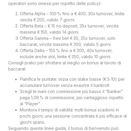
operatori sono omessi per rispetto delle policy):
Offerta Alpha – 100 % fino a € 400, 30x turnover, limite
vincita € 200, valido 7 giorni.
Offerta Beta – € 15 no‑deposit, 35x turnover, vincita
massima € 150, valido 14 giorni.
Offerta Gamma – free bet € 30, 25x turnover, solo
baccarat, vincita massima € 300, valido 5 giorni.
Offerta Delta – 150 % fino a € 300, 40x turnover,
include anche slot, limite € 250, valido 10 giorni.
Consigli pratici per sfruttare al meglio un bonus al tavolo di
baccarat:
Pianifica le puntate: inizia con stake basse (€ 5‑10) per
accumulare turnover senza esaurire il bankroll.
Scegli le mani con commissione più bassa: il “Banker”
paga 1,06 % di commissione, più vantaggioso rispetto
al “Player”.
Monitora il tempo di validità: molti bonus scadono in
pochi giorni; una sessione concentrata è più efficace di
giochi sparsi.
Seguendo queste linee guida, il bonus di benvenuto può