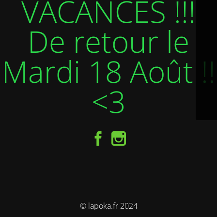
VACANCES !!!
De retour le
Mardi 18 Août !!
<3
© lapoka.fr 2024